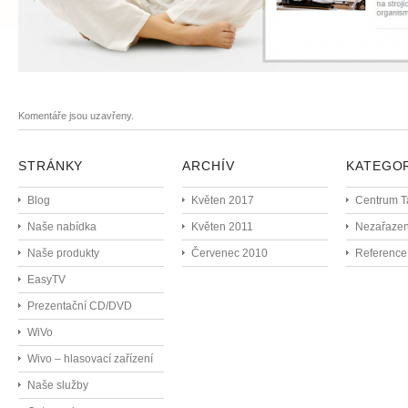
Komentáře jsou uzavřeny.
STRÁNKY
ARCHÍV
KATEGO
Blog
Květen 2017
Centrum T
Naše nabídka
Květen 2011
Nezařaze
Naše produkty
Červenec 2010
Reference
EasyTV
Prezentační CD/DVD
WiVo
Wivo – hlasovací zařízení
Naše služby