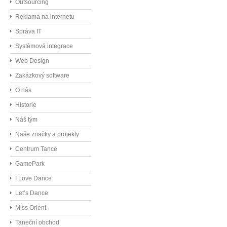
Outsourcing
Reklama na internetu
Správa IT
Systémová integrace
Web Design
Zakázkový software
O nás
Historie
Náš tým
Naše značky a projekty
Centrum Tance
GamePark
I Love Dance
Let’s Dance
Miss Orient
Taneční obchod