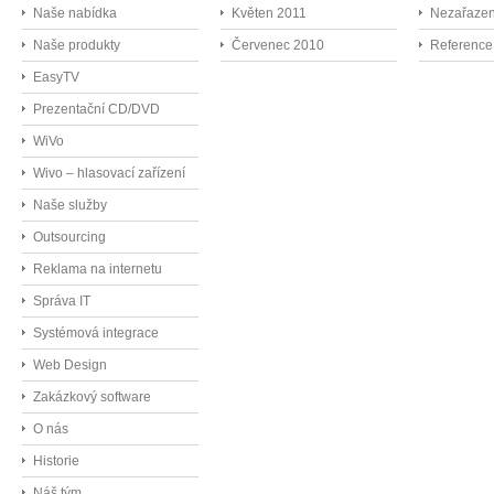
Naše nabídka
Květen 2011
Nezařaze
Naše produkty
Červenec 2010
Reference
EasyTV
Prezentační CD/DVD
WiVo
Wivo – hlasovací zařízení
Naše služby
Outsourcing
Reklama na internetu
Správa IT
Systémová integrace
Web Design
Zakázkový software
O nás
Historie
Náš tým