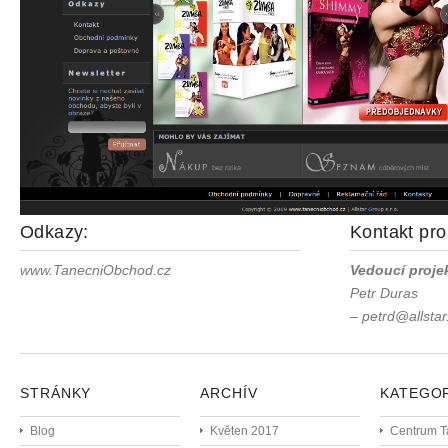
Odkazy:
Kontakt pro
www.TanecniObchod.cz
Vedoucí proje
Petr Duras
–
petrd@allstar
STRÁNKY
ARCHÍV
KATEGO
Blog
Květen 2017
Centrum T