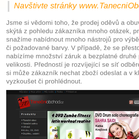
Navštivte stránky www.TanecniOb
Jsme si vědomi toho, že prodej oděvů a obuv
skýtá z pohledu zákazníka mnoho otázek, p
snažíme nabídnout mnoho nástrojů pro výběr
či požadované barvy. V případě, že se přest
nabízíme množství záruk a bezplatné druhé 
velikosti. Předností je rozvíjející se síť odb
si může zákazník nechat zboží odeslat a v kl
vyzkoušet či prohlédnout.