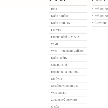
Blog
Květen 2
Naše nabídka
Květen 20
Naše produkty
Červenec
EasyTV
Prezentační CD/DVD
WiVo
Wivo – hlasovací zařízení
Naše služby
Outsourcing
Reklama na internetu
Správa IT
Systémová integrace
Web Design
Zakázkový software
O nás