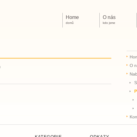
Home
O nás
domů
kdo jsme
Ho
O n
ů
Nab
S
P
Kon
KATEGORIE
ODKAZY