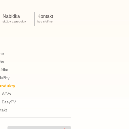
Nabídka
Kontakt
služby a produkty
kde sídlíme
me
ás
ídka
lužby
rodukty
WiVo
EasyTV
takt