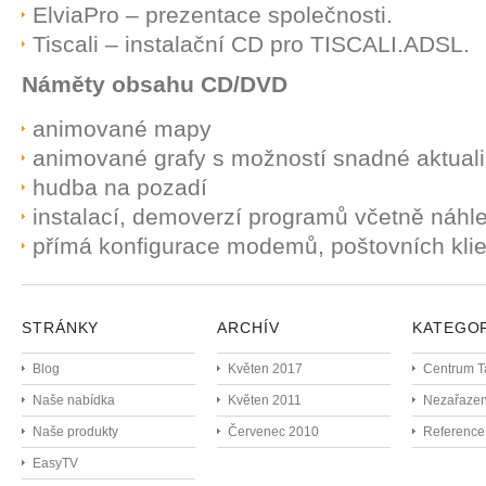
ElviaPro – prezentace společnosti.
Tiscali – instalační CD pro TISCALI.ADSL.
Náměty obsahu CD/DVD
animované mapy
animované grafy s možností snadné aktuali
hudba na pozadí
instalací, demoverzí programů včetně náhl
přímá konfigurace modemů, poštovních kli
STRÁNKY
ARCHÍV
KATEGO
Blog
Květen 2017
Centrum T
Naše nabídka
Květen 2011
Nezařaze
Naše produkty
Červenec 2010
Reference
EasyTV