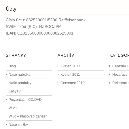
Účty
Číslo účtu: 882529001/5500 Raiffeisenbank
SWIFT kód (BIC): RZBCCZPP
IBAN: CZ9255000000000882529001
STRÁNKY
ARCHÍV
KATEGO
Blog
Květen 2017
Centrum T
Naše nabídka
Květen 2011
Nezařaze
Naše produkty
Červenec 2010
Reference
EasyTV
Prezentační CD/DVD
WiVo
Wivo – hlasovací zařízení
Naše služby