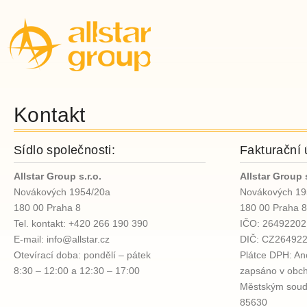
Kontakt
Sídlo společnosti:
Fakturační 
Allstar Group s.r.o.
Allstar Group s
Novákových 1954/20a
Novákových 19
180 00 Praha 8
180 00 Praha 8
Tel. kontakt: +420 266 190 390
IČO: 26492202
E-mail:
info@allstar.cz
DIČ: CZ26492
Otevírací doba: pondělí – pátek
Plátce DPH: An
8:30 – 12:00 a 12:30 – 17:00
zapsáno v obch
Městským soude
85630